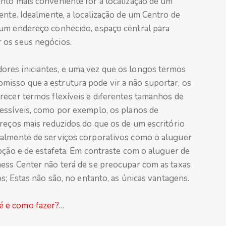
nto mais conveniente for a localização de um
ente. Idealmente, a localização de um Centro de
 um endereço conhecido, espaço central para
 os seus negócios.
res iniciantes, e uma vez que os longos termos
isso que a estrutura pode vir a não suportar, os
recer termos flexíveis e diferentes tamanhos de
essíveis, como por exemplo, os planos de
preços mais reduzidos do que os de um escritório
ualmente de serviços corporativos como o aluguer
pção e de estafeta. Em contraste com o aluguer de
ess Center não terá de se preocupar com as taxas
s; Estas não são, no entanto, as únicas vantagens.
é e como fazer?
…