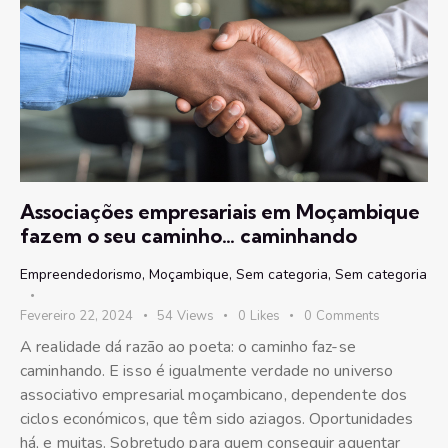
Associações empresariais em Moçambique
fazem o seu caminho… caminhando
Empreendedorismo
,
Moçambique
,
Sem categoria
,
Sem categoria
Fevereiro 22, 2024
54
Views
0
Likes
0
Comments
A realidade dá razão ao poeta: o caminho faz-se
caminhando. E isso é igualmente verdade no universo
associativo empresarial moçambicano, dependente dos
ciclos económicos, que têm sido aziagos. Oportunidades
há, e muitas. Sobretudo para quem conseguir aguentar