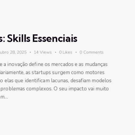
 Skills Essenciais
ubro 28, 2025
14
Views
0
Likes
0
Comments
 a inovação define os mercados e as mudanças
iariamente, as startups surgem como motores
ão elas que identificam lacunas, desafiam modelos
a problemas complexos. O seu impacto vai muito
iam…