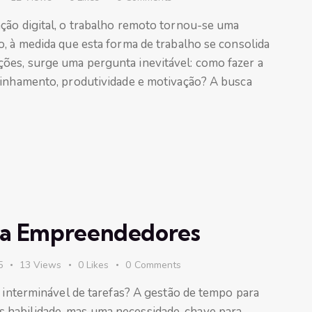
ção digital, o trabalho remoto tornou-se uma
, à medida que esta forma de trabalho se consolida
ões, surge uma pergunta inevitável: como fazer a
linhamento, produtividade e motivação? A busca
ra Empreendedores
5
13
Views
0
Likes
0
Comments
a interminável de tarefas? A gestão de tempo para
 habilidade, mas uma necessidade-chave para