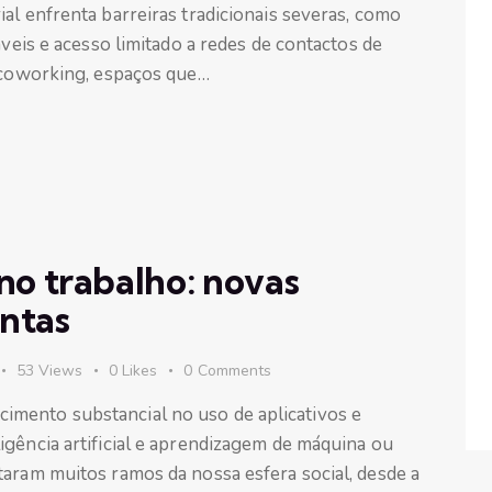
al enfrenta barreiras tradicionais severas, como
áveis e acesso limitado a redes de contactos de
o coworking, espaços que…
l no trabalho: novas
ntas
53
Views
0
Likes
0
Comments
mento substancial no uso de aplicativos e
igência artificial e aprendizagem de máquina ou
taram muitos ramos da nossa esfera social, desde a