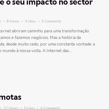
 e o seu impacto no sector
5
8
Views
0
Likes
0
Comments
internet abriram caminho para uma transformação
mos e fazemos negócios. Mas a história da
ada, desde muito cedo, por uma constante vontade: a
o mundo à nossa volta. A Internet das…
emotas
12
Views
0
Likes
0
Comments