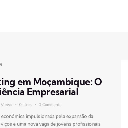
king em Moçambique: O
iência Empresarial
Views
0
Likes
0
Comments
económica impulsionada pela expansão da
erviços e uma nova vaga de jovens profissionais