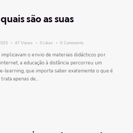
quais são as suas
2025
47
Views
0
Likes
0
Comments
implicavam o envio de materiais didácticos por
 internet, a educação à distância percorreu um
e-learning, que importa saber exatemente o que é
e trata apenas de…