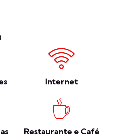
a
es
Internet
as
Restaurante e Café