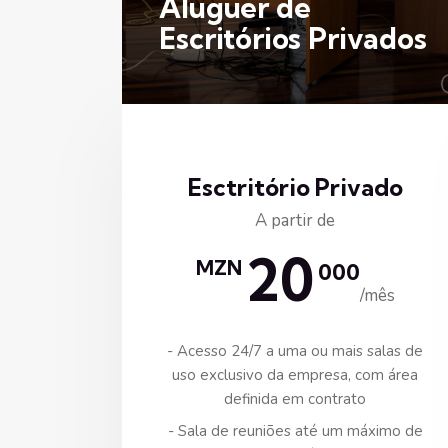
Aluguer de
Escritórios Privados
Esctritório Privado
A partir de
20
MZN
000
/mês
- Acesso 24/7 a uma ou mais salas de
uso exclusivo da empresa, com área
definida em contrato
- Sala de reuniões até um máximo de