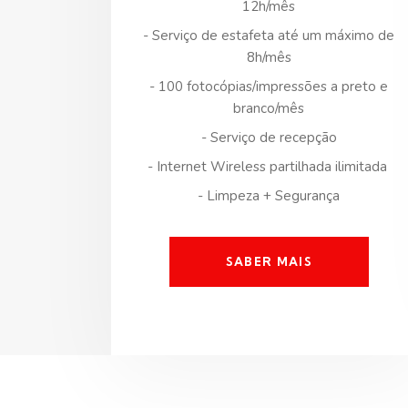
12h/mês
- Serviço de estafeta até um máximo de
8h/mês
- 100 fotocópias/impressões a preto e
branco/mês
- Serviço de recepção
- Internet Wireless partilhada ilimitada
- Limpeza + Segurança
SABER MAIS