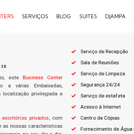
NTERS
SERVIÇOS
BLOG
SUITES
DJAMPA
Serviço de Recepção
Sala de Reuniões
438
Serviço de Limpeza
eis, este
Business Center
Segurança 24/24
mo a várias Embaixadas,
localização privilegiada e
Serviço de estafeta
Acesso à Internet
a
escritórios privados
, com
Centro de Cópias
 as nossas características
Fornecimento de Água 
issionais no seu dia-a-dia: