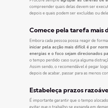
Procure sempre
agrupar as tarefas de a
compreender quais delas devem ser execut
depois e quais podem ser excluídas ou del
Comece pela tarefa mais di
Embora cada pessoa possa reagir de formas 
iniciar pela acção mais difícil é por n
energias e o foco sejam direcionados p
o tempo perdido caso surja alguma distraç
Assim sendo, o recomendável é pegar logo 
depois de acabar, passar para as menos c
Estabeleça prazos razoáve
É importante garantir que o tempo alocado 
evitar que o trabalho se expanda em dema