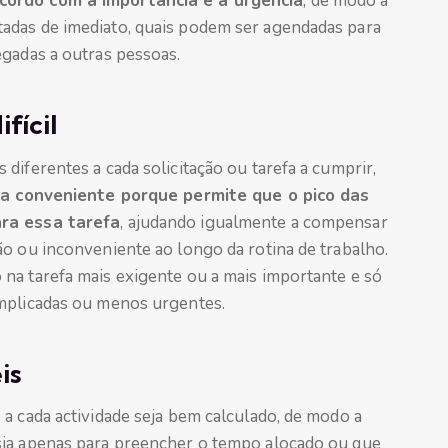
cordo com a importância e a urgência
, de modo a
adas de imediato, quais podem ser agendadas para
egadas a outras pessoas.
fícil
diferentes a cada solicitação ou tarefa a cumprir,
orma conveniente porque permite que o pico das
ara essa tarefa
, ajudando igualmente a compensar
ão ou inconveniente ao longo da rotina de trabalho.
na tarefa mais exigente ou a mais importante e só
omplicadas ou menos urgentes.
is
a cada actividade seja bem calculado, de modo a
sia apenas para preencher o tempo alocado ou que