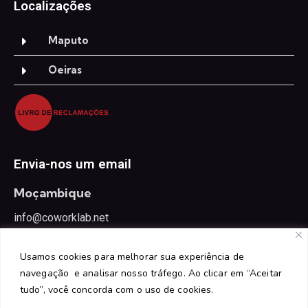
Localizações
Maputo
Oeiras
Envia-nos um email
Moçambique
info@coworklab.net
Portugal
Usamos cookies para melhorar sua experiência de
oeiras@coworklab.net
navegação e analisar nosso tráfego. Ao clicar em “Aceitar
tudo”, você concorda com o uso de cookies.